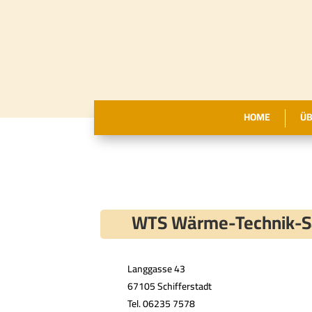
HOME
ÜB
WTS Wärme-Technik-S
Langgasse 43
67105 Schifferstadt
Tel. 06235 7578