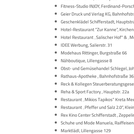
Fitness-Studio INJOY, Ferdinand-Porsch
Geier Druck und Verlag KG, Bahnhofst
Geschenklädel Schifferstadt, Hauptst
Hotel-Restaurant “Zur Kanne”, Kirchen
Hotel Restaurant „Salischer Hof“ & „M
IDEE Werbung, Salierstr. 31
Modehaus Rittinger, Burgstraße 66
Nähboutique, Lillengasse 8
Obst- und Gemüsehandel Schlegel, Joh.
Rathaus-Apotheke , Bahnhofstraße 36
Reck & Kollegen Steuerberatungsgese
Reha & Sport Factory , Hauptstr. 22a
Restaurant „Mikios Tapikos“ Kreta Meer
Restaurant „Pfeffer und Salz 2.0“, Klei
Rex Kino Center Schifferstadt , Zeppelin
Schuhe und Mode Manuela, Raiffeisen
Marktlädl, Lillengasse 129