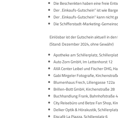
Die Beschenkten haben eine freie Entsc
Der „Einkaufs-Gutschein“ ist wie Barg
Der „Einkaufs-Gutschein“ kann nicht 
Die Schifferstadt-Marketing-Gemeinscha
Einlösbar ist der Gutschein aktuell in de
(Stand: Dezember 2024, ohne Gewähr)
Apotheke am Schillerplatz, Schillerplat
Auto Zorn GmbH, Im Lettenhorst 12
AXA Center Leibel und Fischer OHG, H
Gabi Mirgeler Fotografie, Kirchenstraß
Blumenhaus Frech, Lillengasse 122a
Brillen-Bott GmbH, Kirchenstraße 28
Buchhandlung Frank, Bahnhofstraße 4
City Reisebüro und Betze Fan Shop, Ki
Delker Optik & Hörakustik, Schillerplat
Eiscafé La Piazza, Schillerplatz 6