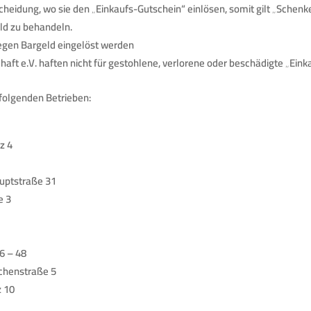
heidung, wo sie den „Einkaufs-Gutschein“ einlösen, somit gilt „Schenke
eld zu behandeln.
gegen Bargeld eingelöst werden
ft e.V. haften nicht für gestohlene, verlorene oder beschädigte „Eink
n folgenden Betrieben:
z 4
auptstraße 31
e 3
6 – 48
rchenstraße 5
z 10