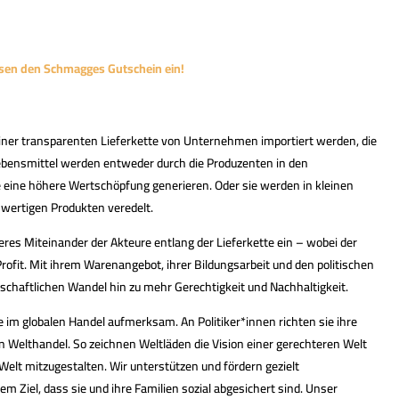
ösen den Schmagges Gutschein ein!
 einer transparenten Lieferkette von Unternehmen importiert werden, die
Lebensmittel werden entweder durch die Produzenten in den
 eine höhere Wertschöpfung generieren. Oder sie werden in kleinen
wertigen Produkten veredelt.
deres Miteinander der Akteure entlang der Lieferkette ein – wobei der
rofit. Mit ihrem Warenangebot, ihrer Bildungsarbeit und den politischen
schaftlichen Wandel hin zu mehr Gerechtigkeit und Nachhaltigkeit.
m globalen Handel aufmerksam. An Politiker*innen richten sie ihre
 Welthandel. So zeichnen Weltläden die Vision einer gerechteren Welt
Welt mitzugestalten. Wir unterstützen und fördern gezielt
m Ziel, dass sie und ihre Familien sozial abgesichert sind. Unser