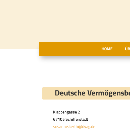
HOME
ÜB
Deutsche Vermögensb
Klappengasse 2
67105 Schifferstadt
susanne.kerth@dvag.de